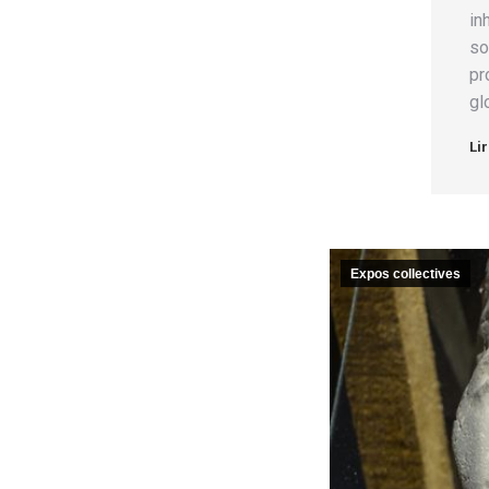
in
so
pr
gl
Lir
Expos collectives