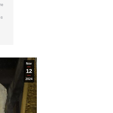
re
es
Nov
12
2024