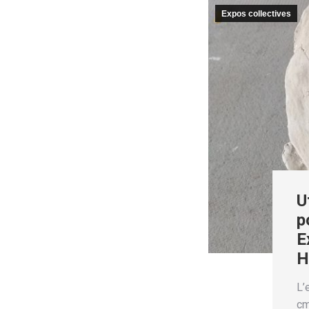
Expos collectives
U
p
E
H
L’
cm