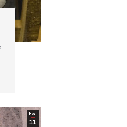
t
t
Nov
11