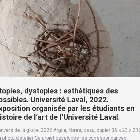
topies, dystopies : esthétiques des
ossibles. Université Laval, 2022.
xposition organisée par les étudiants en
istoire de l’art de l’Université Laval.
envers de la gloire, 2022 Argile, fibres, tissu, papier 36 x 23 x 21
 photo d’atelier Ce projet développe les correspondances