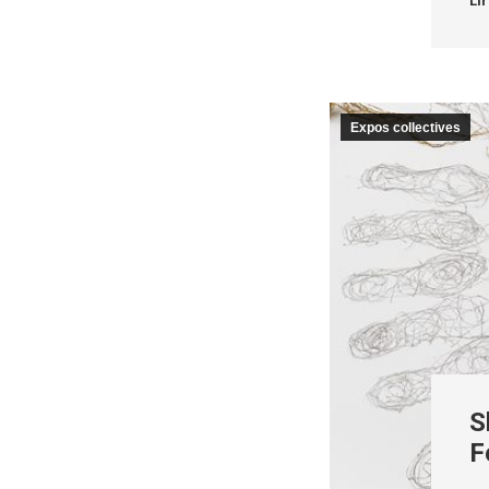
Lir
Expos collectives
S
F