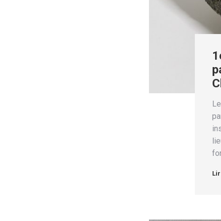
1
p
C
Le
pa
in
li
fo
Lir