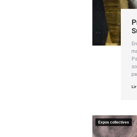
P
S
Er
ma
Ps
so
pa
Lir
Expos collectives