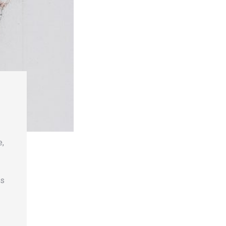
e,
es