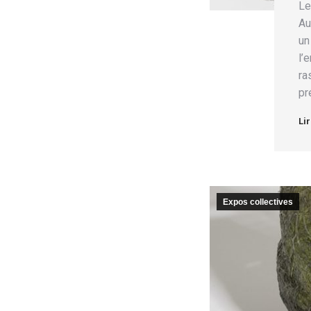
Le
Au
un
l’
ra
pr
Lir
Expos collectives