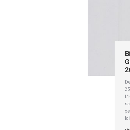
B
G
2
De
25
L’
sa
pe
lo