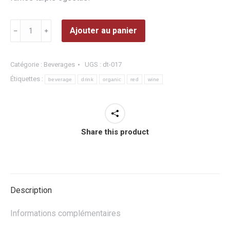
quantité
Ajouter au panier
﹣
﹢
de
Organic
Red
Catégorie :
Beverages
UGS :
dt-017
Wine
Étiquettes :
beverage
drink
organic
red
wine
Share this product
Description
Informations complémentaires