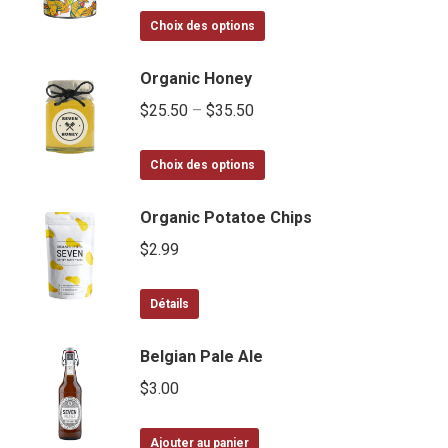
Ce
Choix des options
produit
a
Organic Honey
plusieurs
$
25.50
–
$
35.50
variations.
Les
Ce
Choix des options
options
produit
peuvent
a
Organic Potatoe Chips
être
plusieurs
choisies
$
2.99
variations.
sur
Les
la
Détails
options
page
peuvent
du
Belgian Pale Ale
être
produit
choisies
$
3.00
sur
la
Ajouter au panier