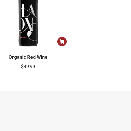
Organic Red Wine
$
49.99