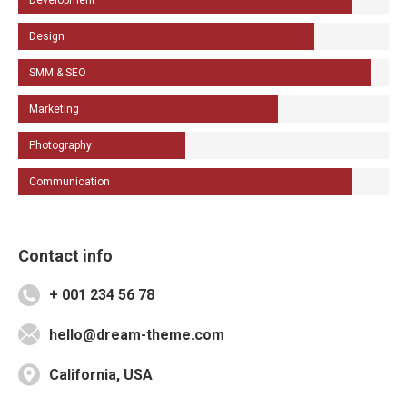
Development
Design
SMM & SEO
Marketing
Photography
Communication
Contact info
+ 001 234 56 78
hello@dream-theme.com
California, USA