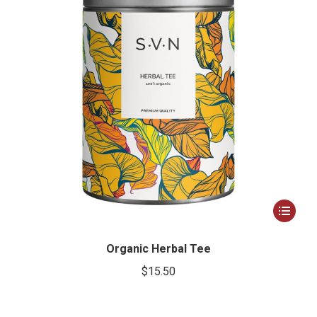
Ce
produit
a
Organic Herbal Tee
plusieur
$
15.50
variation
Les
options