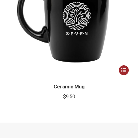
Ce
produit
a
Ceramic Mug
plusieur
$
9.50
variation
Les
options
peuvent
être