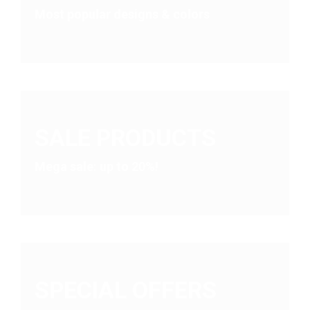
Most popular designs & colors
la
page
du
produit
SALE PRODUCTS
Mega sale: up to 20%!
SPECIAL OFFERS