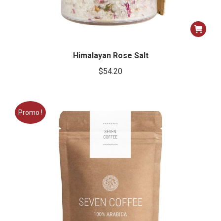
Himalayan Rose Salt
$
54.20
Promo !