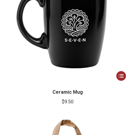
Ce
produit
a
Ceramic Mug
plusieur
$
9.50
variation
Les
options
peuvent