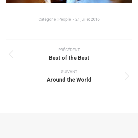
Catégorie :
People
21 juillet 2016
Navigation
album
PRÉCÉDENT
Best of the Best
Album
précédent
SUIVANT
:
Around the World
Album
suivant
: